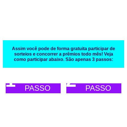
Quer ser um Fã Anjo e ajudar os “Anjos da Sinc” na grande
missão em divulgar aos 4 cantos do mundo - Os 7 segredos
revelados pelos anjos, a Novela do Bem Realitty “Desafio Sinc 21
dias" - método para desbloquear o ser humano da negatividade e
trazer sucesso e prosperidade?
Assim você pode de forma gratuita participar de
sorteios e concorrer a prêmios todo mês! Veja
como participar abaixo. São apenas 3 passos:
1
2
PASSO
PASSO
Seguir nossas 2 comunidades
Em nosso Instagram @desafiosinc
será postado sempre no feed
sorteios e instruções para
participar, interaja, fique de olho,
várias premiações para incentivo
de nossos fãs anjos.
@DesafioSinc