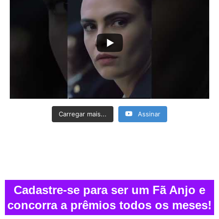
Carregar mais...
Assinar
Cadastre-se para ser um Fã Anjo e
concorra a prêmios todos os meses!