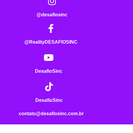
@desafiosinc
@RealityDESAFIOSINC
DesafioSinc
DesafioSinc
contato@desafiosinc.com.br