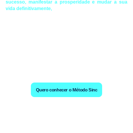
sucesso, manifestar a prosperidade e mudar a sua
vida definitivamente,
Destacamos que parte do valor da aquisição da
autoterapia “Desafio Sinc 21 dias” e produtos
mantenedores, serão convertidos para realizar o desejo
ou necessidade do adotado e manter nossa comunidade.
Ou se preferir você também poderá doar qualquer
quantia, não existe mínimo, qualquer valor será muito
bem vindo. Os produtos você poderá adquirir na página
de seu anjo escolhido.
Quero conhecer o Método Sinc
Confira os últimos vídeos