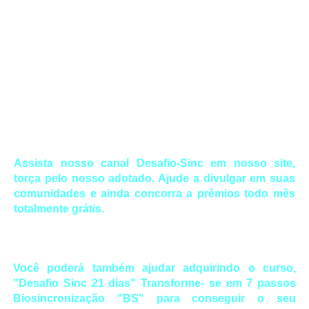
em 7 passos” Biosincronização "BS". Assim que nosso
Desafiado ingressar não poderá mais recuar.
O nosso escolhido será um “adotado” onde todos da
comunidade “Anjos da Sinc” e nossos “fãs anjos” irão divulgar
e torcer por sua transformação de vida e pela conquista de
seus objetivos, com base nos desejos e necessidades
expostas por ele. Você vai poder acompanhar, torcer, ajudar,
participar e divulgar por meio dos vídeos que mostrarão a
transformação pessoal do adotado ao longo do reality.
Assista nosso canal Desafio-Sinc em nosso site,
torça pelo nosso adotado. Ajude a divulgar em suas
comunidades e ainda concorra a prêmios todo mês
totalmente grátis.
Você poderá também ajudar adquirindo o curso,
"Desafio Sinc 21 dias" Transforme- se em 7 passos
Biosincronização "BS" para conseguir o seu