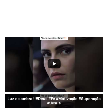
do nosso reality e fique por
dentro de tudo que
aconteceu
Luz e sombra ‼️#Deus #Fé #Motivação #Superação
#Jesus