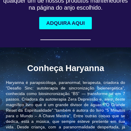
qualquer um de nossos produtos mantenedores
na página do anjo escolhido.
ADQUIRA AQUI
Conheça Haryanna
Haryanna é parapsicóloga, paranormal, terapeuta, criadora do
“Desafio Sinc: autoterapia de sincronização bioenergética”,
conhecida como biosincronização “BS” — transforme-se em 7
passos. Criadora da autoterapia Zera Depressão e, além deste
magnífico livro que é um grande divisor de águas: "O Grande
Reset da Espiritualidade"."também é autora do livro "5 Minutos
para o Mundo – A Chave Mestra", Entre outras coisas que se
dedica, está a música, que sempre esteve presente em sua
vida. Desde criança, com a paranormalidade despertada, já